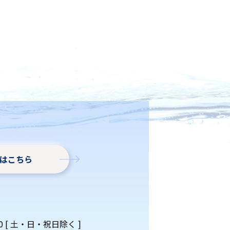
はこちら
00 [ ⼟‧⽇‧祝⽇除く ]