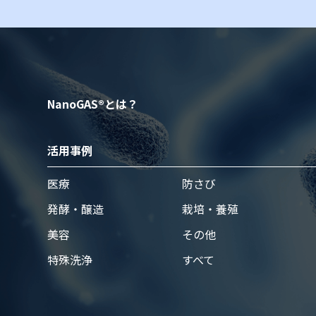
NanoGAS®とは？
活⽤事例
医療
防さび
発酵・醸造
栽培・養殖
美容
その他
特殊洗浄
すべて