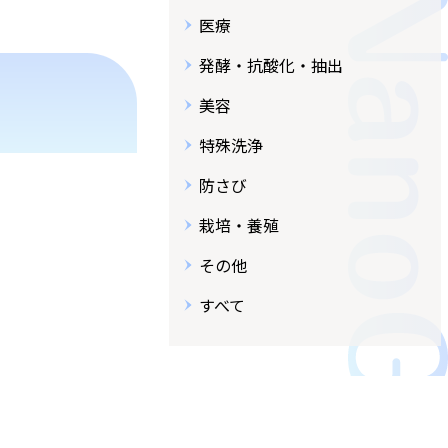
医療
発酵・抗酸化・抽出
美容
特殊洗浄
防さび
栽培・養殖
その他
すべて