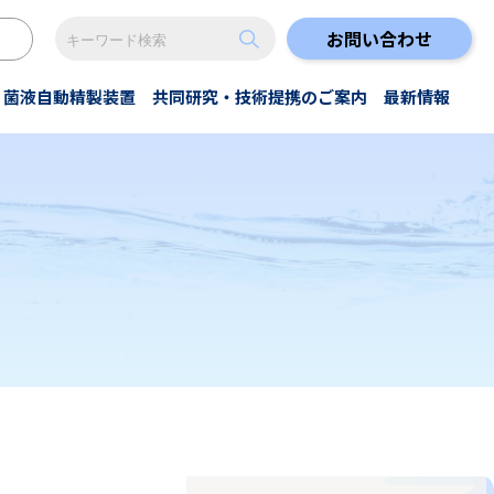
お問い合わせ
菌液自動精製装置
共同研究・技術提携のご案内
最新情報
・抽出
ゾンNanoGAS®水
美容
試験結果
特殊洗浄
原著論文
anoGAS®水プラントレンタル
その他
すべて
すべて