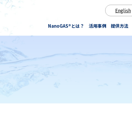
English
NanoGAS®とは？
活⽤事例
提供方法
医療
水素NanoGAS®水
技術・研究
発酵・抗酸化
知財情報
オ
防さび
酸素NanoGAS®水
論文
栽培・養殖
お知らせ
N