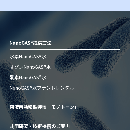
NanoGAS®提供方法
水素NanoGAS®水
オゾンNanoGAS®水
酸素NanoGAS®水
NanoGAS®水プラントレンタル
菌液自動精製装置「モノトーン」
共同研究・技術提携のご案内