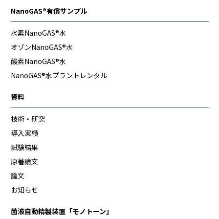
NanoGAS®有償サンプル
水素NanoGAS®水
オゾンNanoGAS®水
酸素NanoGAS®水
NanoGAS®水プラントレンタル
資料
技術・研究
導⼊実績
試験結果
原著論⽂
論⽂
お知らせ
菌液自動精製装置「モノトーン」