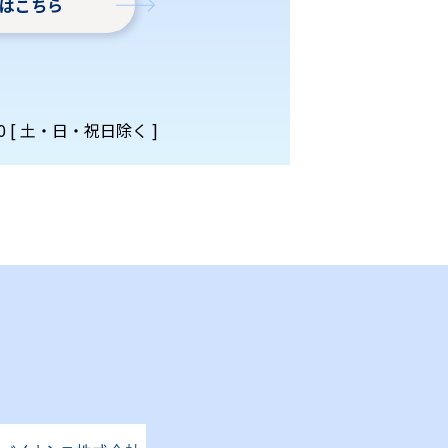
はこちら
00 [ ⼟‧⽇‧祝⽇除く ]