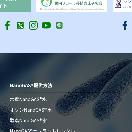
NanoGAS®提供方法
水素NanoGAS®水
オゾンNanoGAS®水
酸素NanoGAS®水
NanoGAS®水プラントレンタル