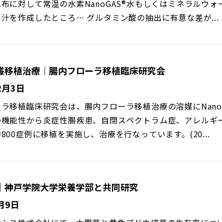
布に対して常温の水素NanoGAS®水もしくはミネラルウォ
汁を作成したところ… グルタミン酸の抽出に有意な差が...
叢移植治療｜腸内フローラ移植臨床研究会
2月3日
ラ移植臨床研究会は、腸内フローラ移植治療の溶媒にNanoG
の機能性から炎症性腸疾患、自閉スペクトラム症、アレルギ
800症例に移植を実施し、治療を行なっています。(20...
｜神⼾学院⼤学栄養学部と共同研究
月9日