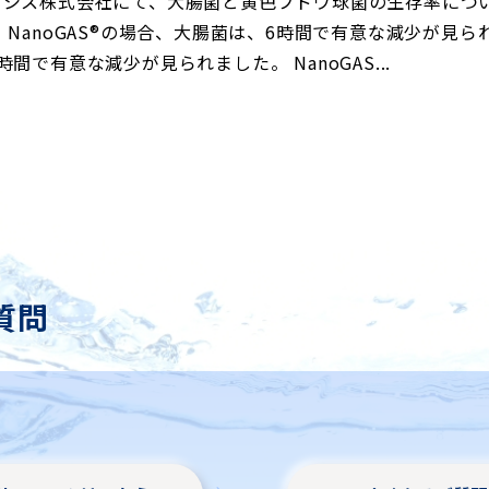
オシス株式会社にて、大腸菌と黄色ブドウ球菌の生存率につ
 NanoGAS®︎の場合、大腸菌は、6時間で有意な減少が見
時間で有意な減少が見られました。 NanoGAS...
質問