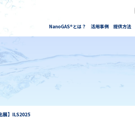
NanoGAS®とは？
活⽤事例
提供方法
医療
水素NanoGAS®水
技術・研究
発酵・抗酸化
知財情報
オ
防さび
酸素NanoGAS®水
論文
栽培・養殖
お知らせ
N
展】ILS2025