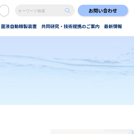
お問い合わせ
菌液自動精製装置
共同研究・技術提携のご案内
最新情報
・抽出
ゾンNanoGAS®水
美容
試験結果
特殊洗浄
原著論文
anoGAS®水プラントレンタル
その他
すべて
すべて