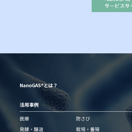
NanoGAS®とは？
活⽤事例
医療
防さび
発酵・醸造
栽培・養殖