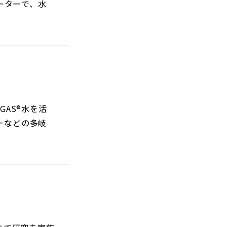
ーターで、水
AS®️水を活
ーなどの多岐